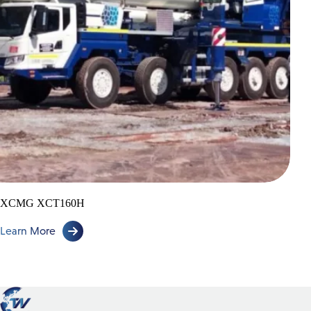
16 Ton
25 Ton
35 Ton
45 Ton
50 Ton
55 Ton
60 Ton
65 Ton
XCMG XCT160H
100 Ton
Learn More
160 Ton
Skylifts