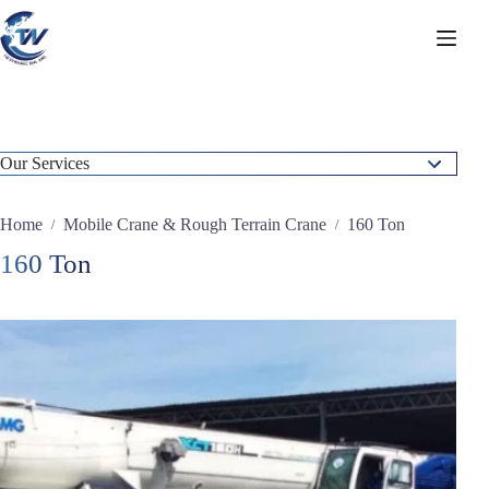
Skip
to
content
Our Services
Static Concrete Pump
Home
Mobile Crane & Rough Terrain Crane
160 Ton
/
/
Crawler Crane
160 Ton
Forklifts
Mobile Crane & Rough Terrain Crane
7 Ton
10 Ton
12 Ton