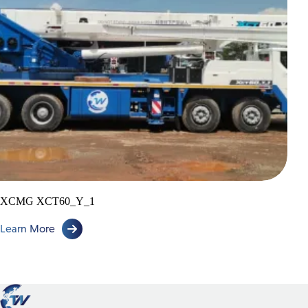
16 Ton
25 Ton
35 Ton
45 Ton
50 Ton
55 Ton
60 Ton
65 Ton
XCMG XCT60_Y_1
100 Ton
Learn More
160 Ton
Skylifts