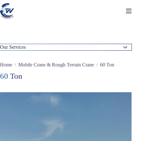
Skip
to
content
Our Services
Static Concrete Pump
Home
Mobile Crane & Rough Terrain Crane
60 Ton
/
/
Crawler Crane
60 Ton
Forklifts
Mobile Crane & Rough Terrain Crane
7 Ton
10 Ton
12 Ton